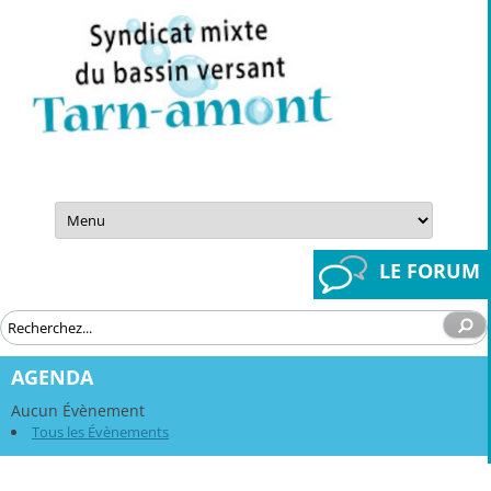
Aller
au
contenu
LE FORUM
AGENDA
Aucun Évènement
Tous les Évènements