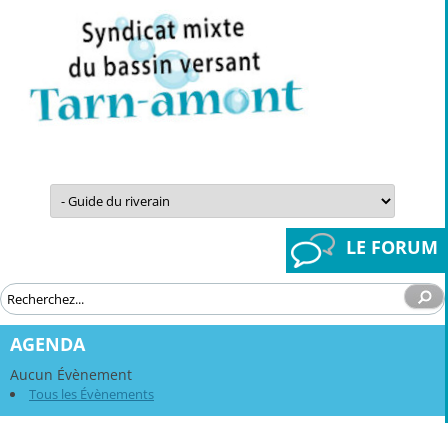
Aller
au
contenu
LE FORUM
AGENDA
Aucun Évènement
Tous les Évènements