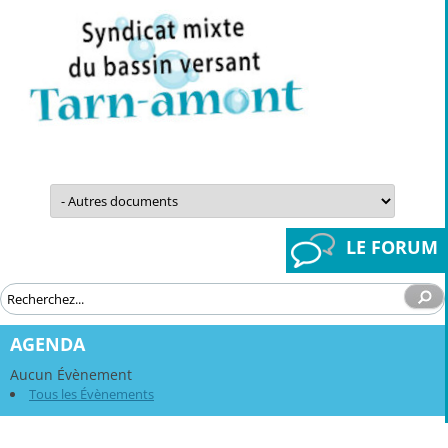
Aller
au
contenu
LE FORUM
AGENDA
Aucun Évènement
Tous les Évènements