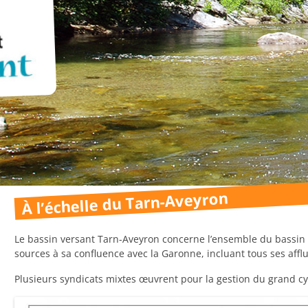
À l’échelle du Tarn-Aveyron
Le bassin versant Tarn-Aveyron concerne l’ensemble du bassin v
sources à sa confluence avec la Garonne, incluant tous ses afflu
Plusieurs syndicats mixtes œuvrent pour la gestion du grand cycl