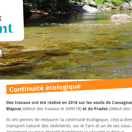
Continuité écologique
Des travaux ont été réalisé en 2018 sur les seuils de
Cassagna
Blajoux
(début des travaux le 3/09/18)
et de Prades
(début des t
Ils ont permis de restaurer la continuité écologique, c’est-à-dire
transport naturel des sédiments, sur le Tarn et un de ses sous-a
également eu pour objectif d’améliorer la sécurité publique.