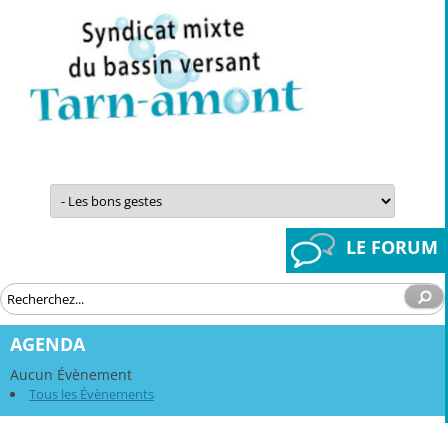
Aller
au
contenu
LE FORUM
AGENDA
Aucun Évènement
Tous les Évènements