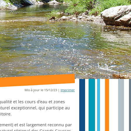
Mis à jour le 15/12/23 |
Imprimer
ualité et les cours d’eau et zones
rel exceptionnel, qui participe au
itoire.
lement) et est largement reconnu par
 naturel régional des Grands Causses,