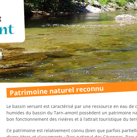
Patrimoine naturel reconnu
Le bassin versant est caractérisé par une ressource en eau de q
humides du bassin du Tarn-amont possèdent un patrimoine natu
bon fonctionnement des rivières et à l’attrait touristique du terr
Ce patrimoine est relativement connu (bien que parfois partiel
divers titres et classements : Parc national des Cévennes, Parc