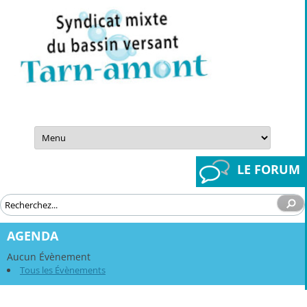
Aller
au
contenu
LE FORUM
AGENDA
Aucun Évènement
Tous les Évènements