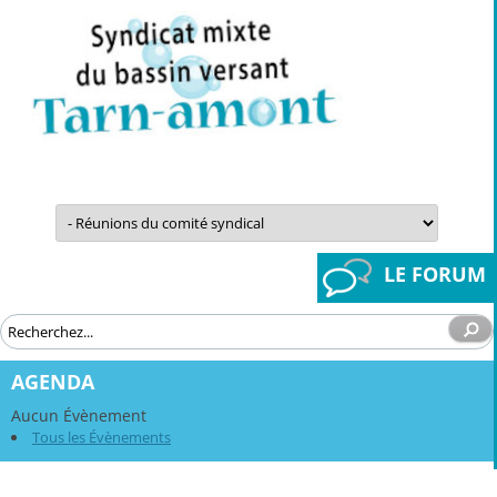
Aller
au
contenu
LE FORUM
AGENDA
Aucun Évènement
Tous les Évènements