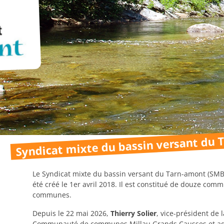
Syndicat mixte du bassin versant du
Le Syndicat mixte du bassin versant du Tarn-amont (SM
été créé le 1er avril 2018. Il est constitué de douze co
communes.
Depuis le 22 mai 2026,
Thierry Solier
, vice-président de l
Communauté de communes Millau Grands Causses et ad