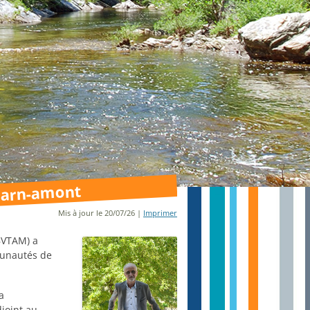
 Tarn-amont
Mis à jour le 20/07/26 |
Imprimer
BVTAM) a
mmunautés de
a
joint au