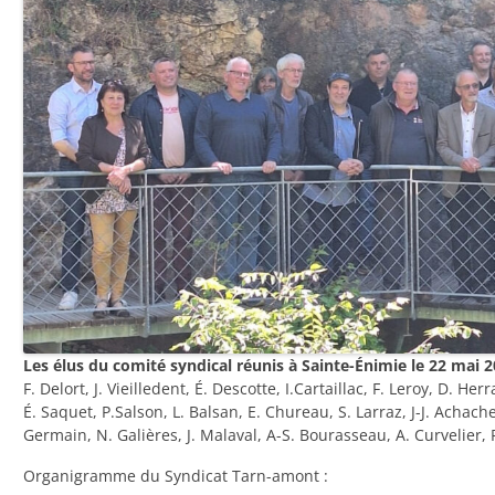
Les élus du comité syndical réunis à Sainte-Énimie le 22 mai 
F. Delort, J. Vieilledent, É. Descotte, I.Cartaillac, F. Leroy, D. Her
É. Saquet, P.Salson, L. Balsan, E. Chureau, S. Larraz, J-J. Achache
Germain, N. Galières, J. Malaval, A-S. Bourasseau, A. Curvelier, 
Organigramme du Syndicat Tarn-amont :