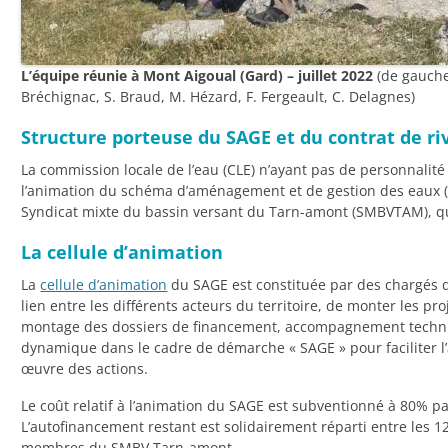
L’équipe réunie à Mont Aigoual (Gard) – juillet 2022
(de gauche 
Bréchignac, S. Braud, M. Hézard, F. Fergeault, C. Delagnes)
Structure porteuse du SAGE et du contrat de r
La commission locale de l’eau (CLE) n’ayant pas de personnalité 
l’animation du schéma d’aménagement et de gestion des eaux (
Syndicat mixte du bassin versant du Tarn-amont (SMBVTAM), qua
La cellule d’animation
La
cellule d’animation
du SAGE est constituée par des chargés de
lien entre les différents acteurs du territoire, de monter les pr
montage des dossiers de financement, accompagnement techniq
dynamique dans le cadre de démarche « SAGE » pour faciliter l’
œuvre des actions.
Le coût relatif à l’animation du SAGE est subventionné à 80% p
L’autofinancement restant est solidairement réparti entre l
membres du SMBV Tarn-amont.