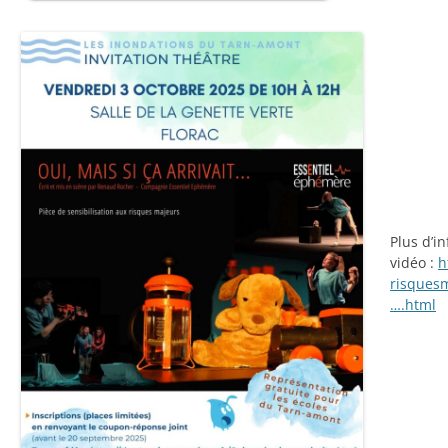
Plus d’i
vidéo :
h
risquesm
….html