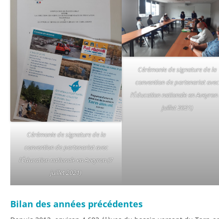
Cérémonie de signature de la
convention de partenariat ave
l’Éducation nationale en Aveyron 
juillet 2021)
Cérémonie de signature de la
convention de partenariat avec
l’Éducation nationale en Aveyron (7
juillet 2021)
Bilan des années précédentes