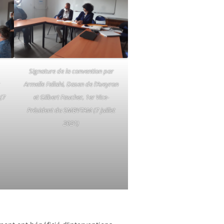
Signature de la convention par
c
Armelle Fellahi, Dasen de l’Aveyron
(7
et Gilbert Faucher, 1er Vice-
Président du SMBVTAM (7 juillet
2021)