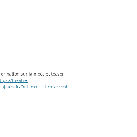
nformation sur la pièce et teaser
ttps://theatre-
ajeurs.fr/Oui,_mais_si_ca_arrivait