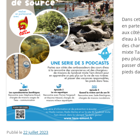
Dans ce
en parte
aux côt
d’eau à 
des char
mixte T
peu plus 
passer d
pieds da
Publié le
22 juillet 2023