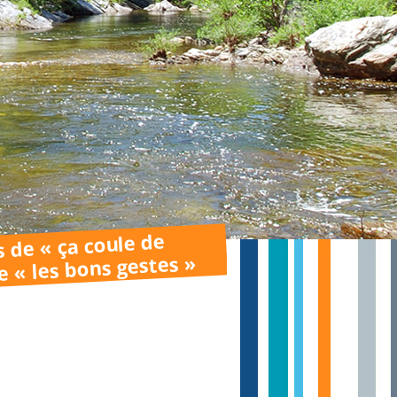
s de « ça coule de
e « les bons gestes »