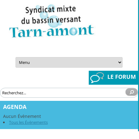
Aller
au
contenu
LE FORUM
AGENDA
Aucun Évènement
Tous les Évènements